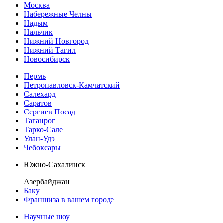
Москва
Набережные Челны
Надым
Нальчик
Нижний Новгород
Нижний Тагил
Новосибирск
Пермь
Петропавловск-Камчатский
Салехард
Саратов
Сергиев Посад
Таганрог
Тарко-Сале
Улан-Удэ
Чебоксары
Южно-Сахалинск
Азербайджан
Баку
Франшиза в вашем городе
Научные шоу