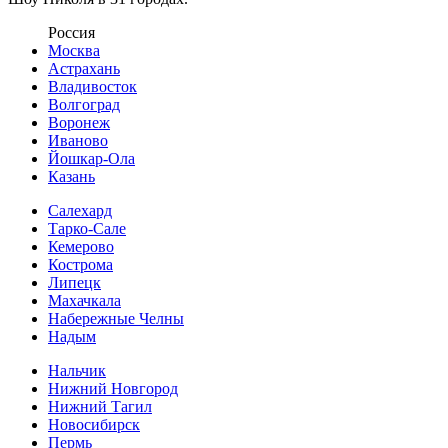
Россия
Москва
Астрахань
Владивосток
Волгоград
Воронеж
Иваново
Йошкар-Ола
Казань
Салехард
Тарко-Сале
Кемерово
Кострома
Липецк
Махачкала
Набережные Челны
Надым
Нальчик
Нижний Новгород
Нижний Тагил
Новосибирск
Пермь